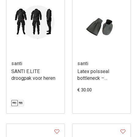
santi
santi
SANTI E.LITE
Latex polsseal
droogpak voor heren
bottleneck –
betrouwbare
€ 30.00
afdichting voor
droogpakken,
comfortabel &
duurzaam