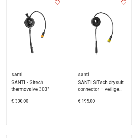
santi
santi
SANTI - Sitech
SANTI SiTech drysuit
thermovalve 303°
connector – veilige
doorvoer voor
€ 330.00
€ 195.00
verwarmingssysteem
in droogpak