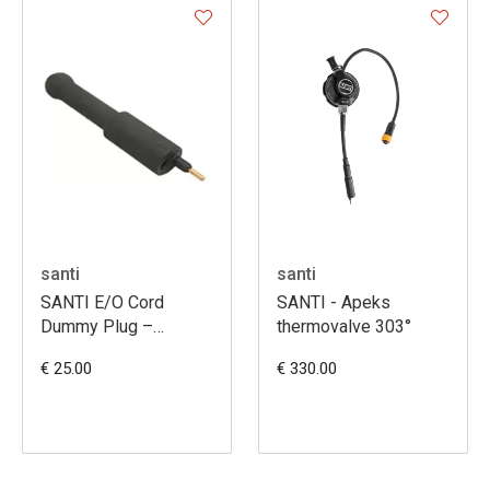
santi
santi
SANTI E/O Cord
SANTI - Apeks
Dummy Plug –
thermovalve 303°
beschermplug voor
€ 25.00
€ 330.00
E/O‑connector van
SANTI Heating
System