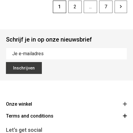
1
2
...
7
Schrijf je in op onze nieuwsbrief
Inschrijven
Onze winkel
Terms and conditions
The Big Blue
Colmanstraat 46 9270 Kalken
Voorwaarden
Let's get social
Route