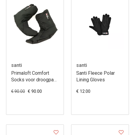
santi
santi
Primaloft Comfort
Santi Fleece Polar
Socks voor droogpak
Lining Gloves
– lichte, warme en
€ 90.00
€ 12.00
€ 90.00
flexibele duiksokken