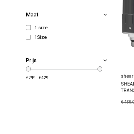
Maat
1 size
1Size
Prijs
shear
SHEA
TRAN
€ 455.