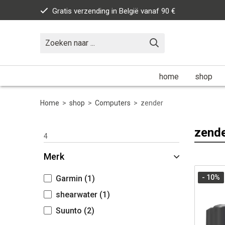
Gratis verzending in België vanaf 90 €
home
shop
Home
>
shop
>
Computers
>
zender
zend
4
Merk
- 10
%
Garmin
(1)
shearwater
(1)
Suunto
(2)