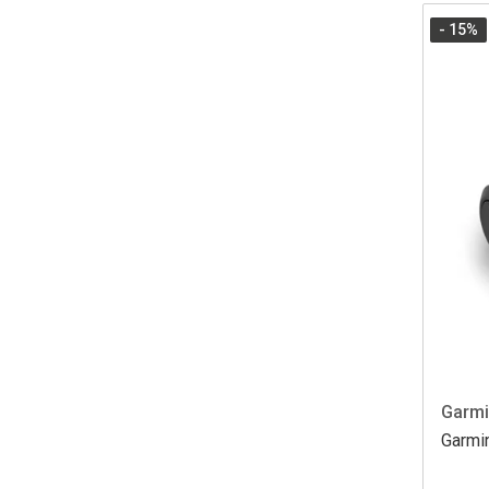
- 15
%
Garm
Garmi