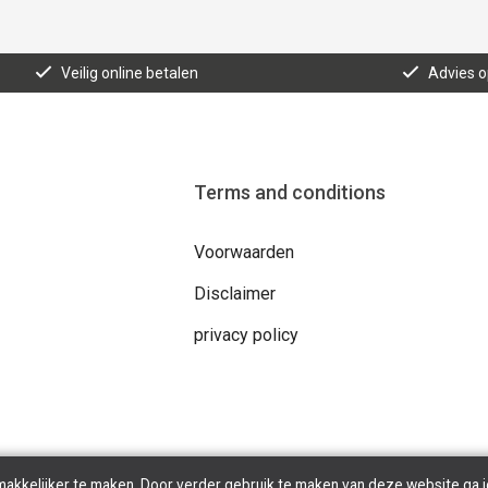
Veilig online betalen
Advies 
Terms and conditions
Voorwaarden
Disclaimer
privacy policy
makkelijker te maken. Door verder gebruik te maken van deze website ga j