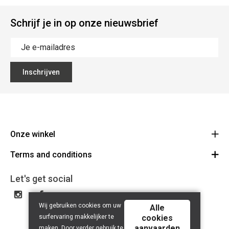
Schrijf je in op onze nieuwsbrief
Inschrijven
Onze winkel
Terms and conditions
The Big Blue
Colmanstraat 46 9270 Kalken
Voorwaarden
Let's get social
Route
+32 9 367 01 20
Disclaimer
BE 0898 341 150
Wij gebruiken cookies om uw
privacy policy
Alle
surfervaring makkelijker te
cookies
aanvaarden
maken. Door verder gebruik te