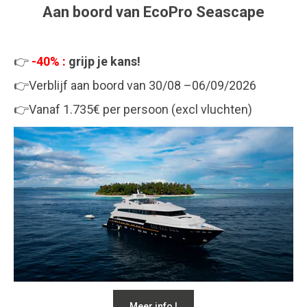
Aan boord van EcoPro Seascape
👉
-40% :
grijp je kans!
👉Verblijf aan boord
van 30/08 –06/09/2026
👉Vanaf 1.735€ per persoon (excl vluchten)
Meer info !