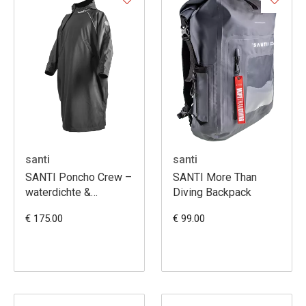
santi
santi
SANTI Poncho Crew –
SANTI More Than
waterdichte &
Diving Backpack
ademende softshell
€ 175.00
€ 99.00
omkleedponcho voor
duikers