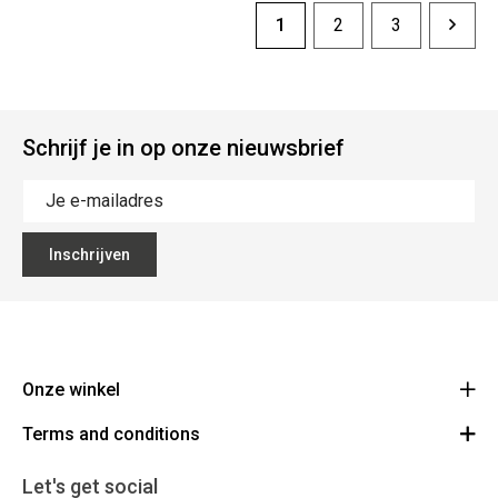
1
2
3
Schrijf je in op onze nieuwsbrief
Inschrijven
Onze winkel
Terms and conditions
The Big Blue
Colmanstraat 46 9270 Kalken
Voorwaarden
Let's get social
Route