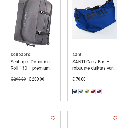
scubapro
santi
Scubapro Definition
SANTI Carry Bag –
Roll 130 – premium
robuuste duiktas van
duiktas met wielen,
gecoat Cordura,
€ 289.00
€ 70.00
€ 299.00
130L, duurzaam &
duurzaam en
reisvriendelijk
waterafstotend