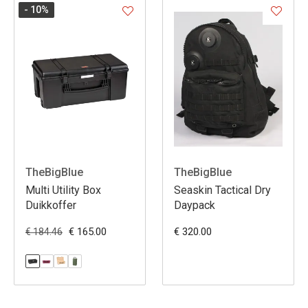
- 10
%
TheBigBlue
TheBigBlue
Multi Utility Box
Seaskin Tactical Dry
Duikkoffer
Daypack
€ 165.00
€ 320.00
€ 184.46