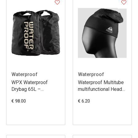
Waterproof
Waterproof
WPX Waterproof
Waterproof Multitube
Drybag 65L –
multifunctional Head
robuuste 840D TPU
Garment
€ 98.00
€ 6.20
duiktas, waterdicht &
als rugzak te dragen