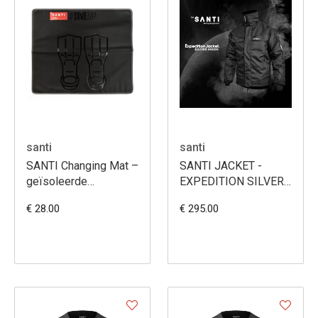
santi
santi
SANTI Changing Mat –
SANTI JACKET -
geïsoleerde
EXPEDITION SILVER
omkleedmat,
MOON
€ 28.00
€ 295.00
duurzaam & perfect
voor Stay Dry Bag