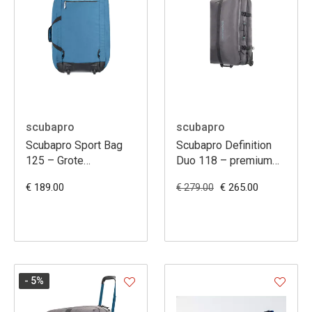
scubapro
scubapro
Scubapro Sport Bag
Scubapro Definition
125 – Grote
Duo 118 – premium
opvouwbare duiktas
duffeltas met wielen,
€ 189.00
€ 265.00
€ 279.00
met wielen, licht &
118L, duurzaam &
reisvriendelijk
reisvriendelijk
- 5
%