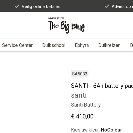
Veilig online betalen
Advies op
Service Center
Duikschool
Ephyra
Duikreizen
B
SA5033
SANTI - 6Ah battery pa
santi
Santi Battery
€ 410,00
Kies uw kleur:
NoColour