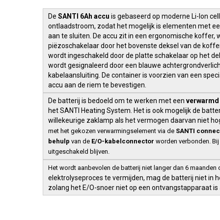
De
SANTI 6Ah accu
is gebaseerd op moderne Li-Ion ce
ontlaadstroom, zodat het mogelijk is elementen met e
aan te sluiten. De accu zit in een ergonomische koffer, 
piëzoschakelaar door het bovenste deksel van de koffer 
wordt ingeschakeld door de platte schakelaar op het de
wordt gesignaleerd door een blauwe achtergrondverlich
kabelaansluiting. De container is voorzien van een spe
accu aan de riem te bevestigen.
De batterij is bedoeld om te werken met een
verwarmd 
het SANTI Heating System. Het is ook mogelijk de batter
willekeurige zaklamp als het vermogen daarvan niet ho
met het gekozen verwarmingselement via de
SANTI connec
behulp
van de
E/O-kabelconnector
worden verbonden. Bij 
uitgeschakeld blijven.
Het wordt aanbevolen de batterij niet langer dan 6 maanden o
elektrolyseproces te vermijden, mag de batterij niet in
zolang het E/O-snoer niet op een ontvangstapparaat is