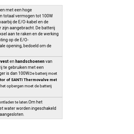
llen met een hoge
en totaal vermogen tot 100W
waarbij de E/O-kabel en de
zijn aangebracht. De batterij
ksel aan te raken en de werking
ting op de E/O-
ciale opening, bedoeld om de
vest
en
handschoenen
van
ij te gebruiken met een
ger is dan 100W.
De batterij moet
tor of SANTI Thermovalve met
het opbergen moet de batterij
Om het
ntladen te laten.
 het water worden ingeschakeld
 aangesloten.