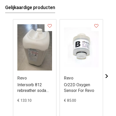
Gelijkaardige producten
Revo
Revo
Re
Intersorb 812
Cr22D Oxygen
O-
rebreather soda
Sensor For Revo
ne
lime doos 20Kg
(6p
€ 133.10
€ 85.00
€ 7