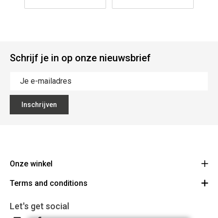
Schrijf je in op onze nieuwsbrief
Inschrijven
Onze winkel
Terms and conditions
The Big Blue
Colmanstraat 46 9270 Kalken
Voorwaarden
Let's get social
Route
+32 9 367 01 20
Disclaimer