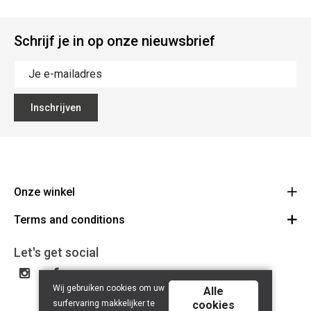
Schrijf je in op onze nieuwsbrief
Inschrijven
Onze winkel
Terms and conditions
The Big Blue
Colmanstraat 46 9270 Kalken
Voorwaarden
Let's get social
Route
+32 9 367 01 20
Disclaimer
BE 0898 341 150
Wij gebruiken cookies om uw
privacy policy
Alle
surfervaring makkelijker te
cookies