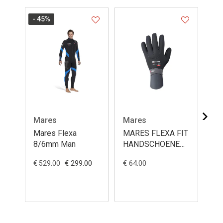
- 45
%
Mares
Mares
Ma
Mares Flexa
MARES FLEXA FIT
Ma
8/6mm Man
HANDSCHOENEN
du
- 6,5MM
€ 299.00
€ 64.00
€ 9
€ 529.00