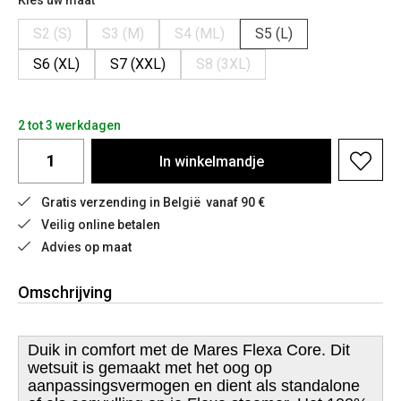
Kies uw maat
S2 (S)
S3 (M)
S4 (ML)
S5 (L)
S6 (XL)
S7 (XXL)
S8 (3XL)
2 tot 3 werkdagen
In
winkelmandje
Gratis verzending in België  vanaf 90 €
Veilig online betalen
Advies op maat
Omschrijving
Duik in comfort met de Mares Flexa Core. Dit
wetsuit is gemaakt met het oog op
aanpassingsvermogen en dient als standalone