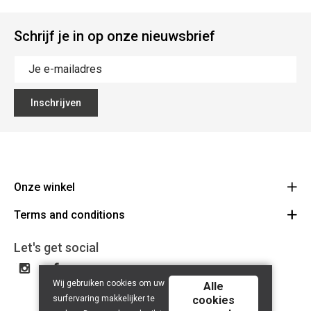
Schrijf je in op onze nieuwsbrief
Inschrijven
Onze winkel
Terms and conditions
The Big Blue
Colmanstraat 46 9270 Kalken
Voorwaarden
Let's get social
Route
+32 9 367 01 20
Disclaimer
BE 0898 341 150
Wij gebruiken cookies om uw
privacy policy
Alle
surfervaring makkelijker te
cookies