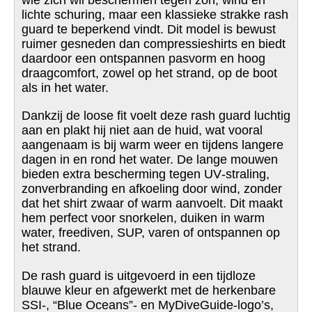
wie zich wil beschermen tegen zon, wind en
lichte schuring, maar een klassieke strakke rash
guard te beperkend vindt. Dit model is bewust
ruimer gesneden dan compressieshirts en biedt
daardoor een ontspannen pasvorm en hoog
draagcomfort, zowel op het strand, op de boot
als in het water.
Dankzij de loose fit voelt deze rash guard luchtig
aan en plakt hij niet aan de huid, wat vooral
aangenaam is bij warm weer en tijdens langere
dagen in en rond het water. De lange mouwen
bieden extra bescherming tegen UV‑straling,
zonverbranding en afkoeling door wind, zonder
dat het shirt zwaar of warm aanvoelt. Dit maakt
hem perfect voor snorkelen, duiken in warm
water, freediven, SUP, varen of ontspannen op
het strand.
De rash guard is uitgevoerd in een tijdloze
blauwe kleur en afgewerkt met de herkenbare
SSI‑, “Blue Oceans”‑ en MyDiveGuide‑logo’s,