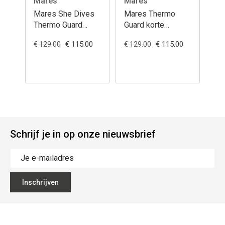
Mares
Mares
Mares She Dives
Mares Thermo
Thermo Guard
Guard korte
korte mouwen 0,5
mouwen 0,5 mm
€ 115.00
€ 115.00
€ 129.00
€ 129.00
mm – Metalite
neopreen top met
UPF 50+
Schrijf je in op onze nieuwsbrief
Inschrijven