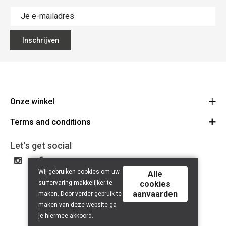
Inschrijven
Onze winkel
Terms and conditions
The Big Blue
Colmanstraat 46 9270 Kalken
Voorwaarden
Let's get social
Route
+32 9 367 01 20
Disclaimer
BE 0898 341 150
Wij gebruiken cookies om uw
privacy policy
Alle
surfervaring makkelijker te
cookies
aanvaarden
maken. Door verder gebruik te
maken van deze website ga
je hiermee akkoord.