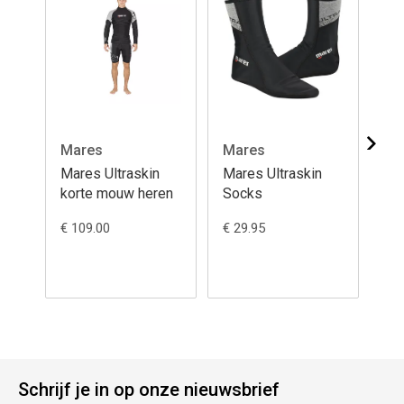
Mares
Mares
Ma
Mares Ultraskin
Mares Ultraskin
Ma
korte mouw heren
Socks
Gl
€ 109.00
€ 29.95
€ 3
Schrijf je in op onze nieuwsbrief