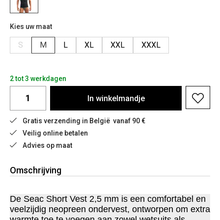
Kies uw maat
S
M
L
XL
XXL
XXXL
2 tot 3 werkdagen
In
winkelmandje
Gratis verzending in België  vanaf 90 €
Veilig online betalen
Advies op maat
Omschrijving
De Seac Short Vest 2,5 mm is een comfortabel en
veelzijdig neopreen ondervest, ontworpen om extra
warmte toe te voegen aan zowel wetsuits als