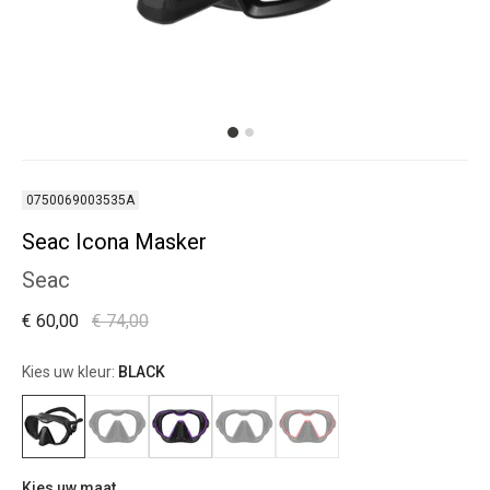
0750069003535A
Seac Icona Masker
Seac
€ 60,00
€ 74,00
Kies uw kleur:
BLACK
Kies uw maat