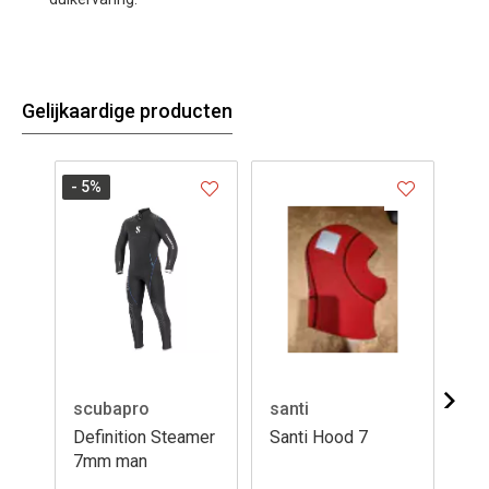
Gelijkaardige producten
- 5
%
- 1
scubapro
santi
Se
Definition Steamer
Santi Hood 7
Se
7mm man
Ma