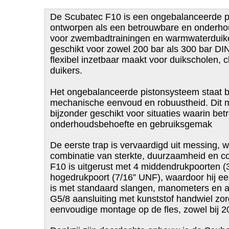
De Scubatec F10 is een ongebalanceerde pi
ontworpen als een betrouwbare en onderho
voor zwembadtrainingen en warmwaterduiken
geschikt voor zowel 200 bar als 300 bar DI
flexibel inzetbaar maakt voor duikscholen, c
duikers.
Het ongebalanceerde pistonsysteem staat 
mechanische eenvoud en robuustheid. Dit 
bijzonder geschikt voor situaties waarin be
onderhoudsbehoefte en gebruiksgemak
De eerste trap is vervaardigd uit messing, 
combinatie van sterkte, duurzaamheid en c
F10 is uitgerust met 4 middendrukpoorten (
hogedrukpoort (7/16” UNF), waardoor hij ee
is met standaard slangen, manometers en 
G5/8 aansluiting met kunststof handwiel zor
eenvoudige montage op de fles, zowel bij 20