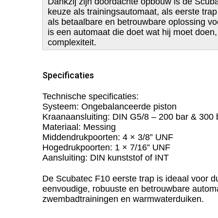
Dankzij zijn doordachte opbouw is de Scub
keuze als trainingsautomaat, als eerste trap
als betaalbare en betrouwbare oplossing v
is een automaat die doet wat hij moet doen
complexiteit.
Specificaties
Technische specificaties:
Systeem: Ongebalanceerde piston
Kraanaansluiting: DIN G5/8 – 200 bar & 300 
Materiaal: Messing
Middendrukpoorten: 4 × 3/8” UNF
Hogedrukpoorten: 1 × 7/16” UNF
Aansluiting: DIN kunststof of INT
De Scubatec F10 eerste trap is ideaal voor d
eenvoudige, robuuste en betrouwbare autom
zwembadtrainingen en warmwaterduiken.