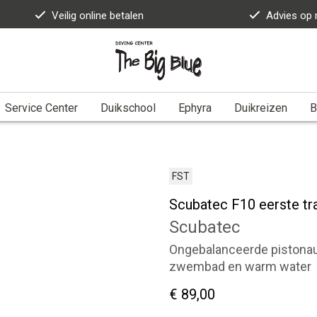
Veilig online betalen
Advies op
Service Center
Duikschool
Ephyra
Duikreizen
B
FST
Scubatec F10 eerste tr
Scubatec
Ongebalanceerde pistonaut
zwembad en warm water
€ 89,00