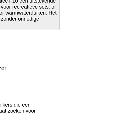
atec F10 een uitstekende
 voor recreatieve sets, of
oor warmwaterduiken. Het
, zonder onnodige
bar
uikers die een
aat zoeken voor