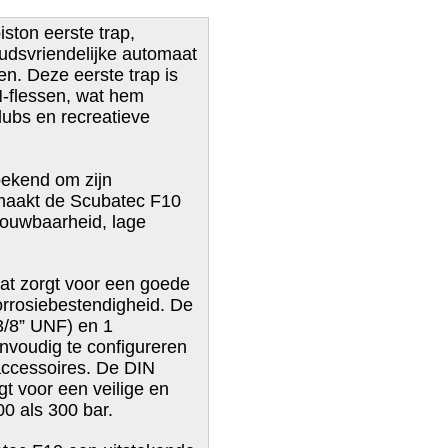
ston eerste trap,
udsvriendelijke automaat
. Deze eerste trap is
N‑flessen, wat hem
lubs en recreatieve
bekend om zijn
maakt de Scubatec F10
trouwbaarheid, lage
wat zorgt voor een goede
orrosiebestendigheid. De
3/8” UNF) en 1
nvoudig te configureren
accessoires. De DIN
gt voor een veilige en
0 als 300 bar.