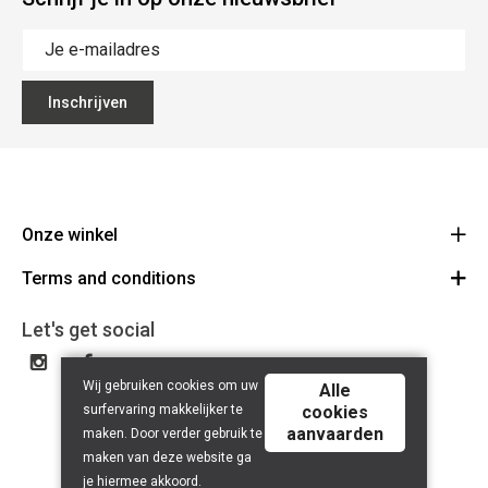
Inschrijven
Onze winkel
Terms and conditions
The Big Blue
Colmanstraat 46 9270 Kalken
Voorwaarden
Let's get social
Route
+32 9 367 01 20
Disclaimer
BE 0898 341 150
Wij gebruiken cookies om uw
privacy policy
Alle
surfervaring makkelijker te
cookies
aanvaarden
maken. Door verder gebruik te
maken van deze website ga
je hiermee akkoord.