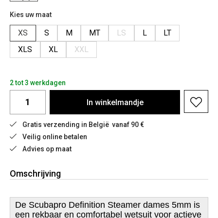
Kies uw maat
XS
S
M
MT
LS
L
LT
XLS
XL
XXL
2 tot 3 werkdagen
In
winkelmandje
Gratis verzending in België  vanaf 90 €
Veilig online betalen
Advies op maat
Omschrijving
De Scubapro Definition Steamer dames 5mm is
een rekbaar en comfortabel wetsuit voor actieve