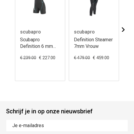
scubapro
scubapro
sc
Scubapro
Definition Steamer
Sc
Definition 6 mm
7mm Vrouw
De
vest met kap
3m
€ 227.00
€ 459.00
€ 239.00
€ 479.00
€ 2
(Vrouw)
Schrijf je in op onze nieuwsbrief