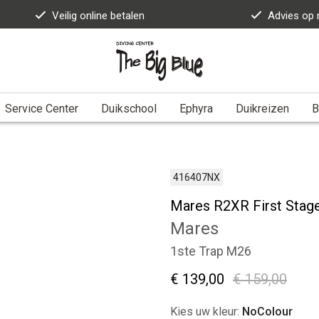
Veilig online betalen
Advies op
Service Center
Duikschool
Ephyra
Duikreizen
B
416407NX
Mares R2XR First Stage
Mares
1ste Trap M26
€ 139,00
€ 159,00
Kies uw kleur:
NoColour