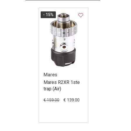
- 15
%
Mares
Mares R2XR 1ste
trap (Air)
€ 139.00
€ 159.00