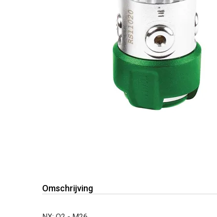
Omschrijving
NX: O2 - M26