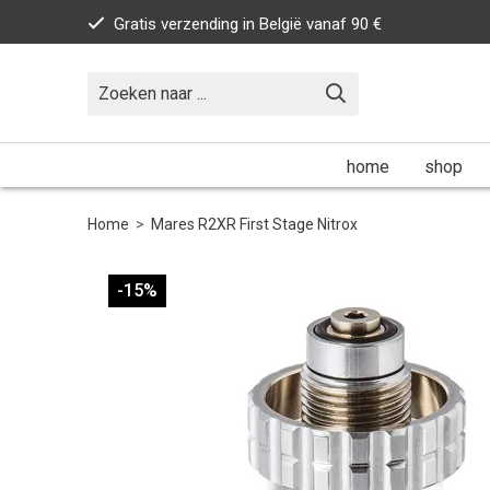
Gratis verzending in België vanaf 90 €
home
shop
Home
>
Mares R2XR First Stage Nitrox
-15%