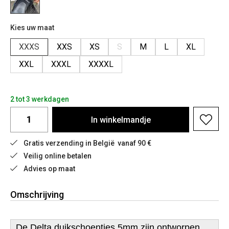
Kies uw maat
XXXS
XXS
XS
S
M
L
XL
XXL
XXXL
XXXXL
2 tot 3 werkdagen
In
winkelmandje
Gratis verzending in België  vanaf 90 €
Veilig online betalen
Advies op maat
Omschrijving
De Delta duikschoentjes 5mm zijn ontworpen